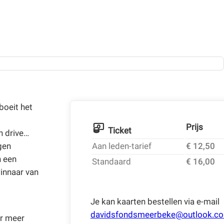
boeit het
Prijs
Ticket
n drive…
gen
Aan leden-tarief
€ 12,50
 een
Standaard
€ 16,00
winnaar van
Je kan kaarten bestellen via e-mail
davidsfondsmeerbeke@outlook.c
er meer