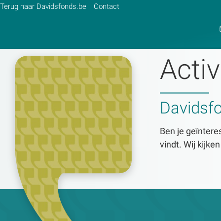
Terug naar Davidsfonds.be
Contact
Activ
Zoek:
Davidsf
Zoeken
Ben je geïnteres
vindt. Wij kijke