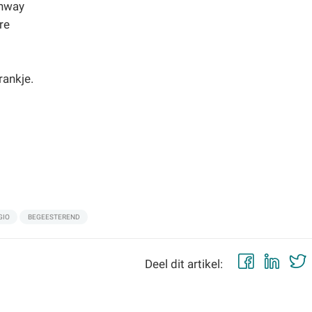
inway
re
rankje.
GIO
BEGEESTEREND
Faceb
Lin
Deel dit artikel: