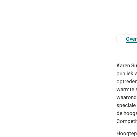
Familiedag
Fietstocht
Lezing
Meerdaagse uitstap
Over
Ontmoeting met receptie
Voorstelling (theater, literatuur, film,...)
Wandeling
Karen Su
Wandeling met gids
publiek w
Webinar
optreden
Weekendcursus
warmte e
Workshop
waarond
Zomercursus
speciale 
de hoogst
Competit
Hoogtepu