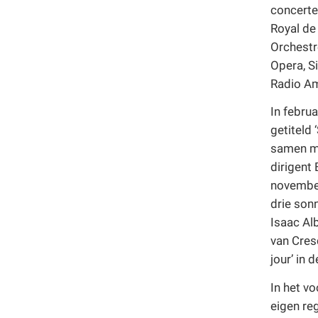
concerte
Royal de
Orchestr
Opera, S
Radio A
In febru
getiteld
samen me
dirigent 
november
drie son
Isaac Al
van Cres
jour’ in
In het v
eigen reg