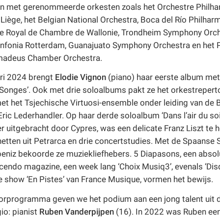
n met gerenommeerde orkesten zoals het Orchestre Philh
 Liège, het Belgian National Orchestra, Boca del Río Philhar
e Royal de Chambre de Wallonie, Trondheim Symphony Orch
infonia Rotterdam, Guanajuato Symphony Orchestra en het 
madeus Chamber Orchestra.
ari 2024 brengt
Elodie Vignon
(piano) haar eerste album met 
 ‘Songes’. Ook met drie soloalbums pakt ze het orkestreperto
t het Tsjechische Virtuosi-ensemble onder leiding van de 
Eric Lederhandler. Op haar derde soloalbum ‘Dans l’air du soi
 uitgebracht door Cypres, was een delicate Franz Liszt te h
netten uit Petrarca en drie concertstudies. Met de Spaanse 
beniz bekoorde ze muziekliefhebers. 5 Diapasons, een absol
cendo magazine, een week lang ‘Choix Musiq3’, evenals ‘Di
 de show ‘En Pistes’ van France Musique, vormen het bewijs.
oorprogramma geven we het podium aan een jong talent uit 
io: pianist
Ruben Vanderpijpen
(16). In 2022 was Ruben ee