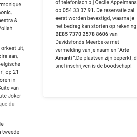
of telefonisch bij Cecile Appelmans
armonique
op 054 33 37 91. De reservatie zal
monic,
eerst worden bevestigd, waarna je
estra &
het bedrag kan storten op rekening
Polish
BE85 7370 2578 8606
van
Davidsfonds Meerbeke met
orkest uit,
vermelding van je naam en “
Arte
ire aan,
Amanti
”.De plaatsen zijn beperkt, 
Belgische
snel inschrijven is de boodschap!
r’, op 21
oren in
Suite van
ute Joker
sque du
de
n tweede