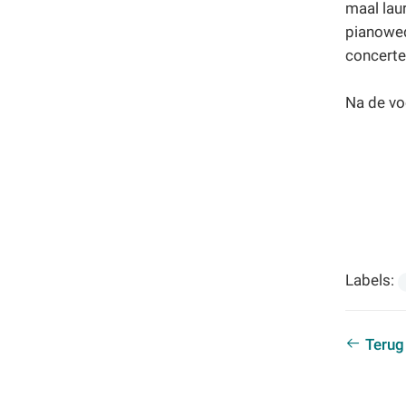
maal lau
pianowed
concerte
Na de voo
Labels:
Terug