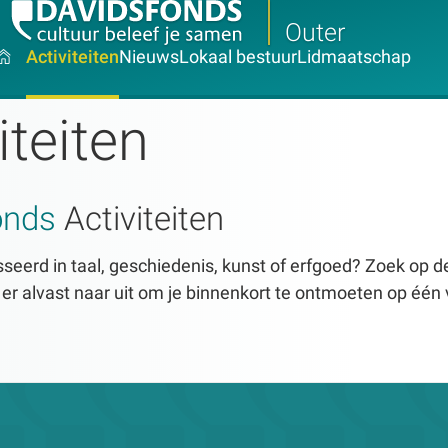
Outer
Activiteiten
Nieuws
Lokaal bestuur
Lidmaatschap
iteiten
onds
Activiteiten
seerd in taal, geschiedenis, kunst of erfgoed? Zoek op dez
n er alvast naar uit om je binnenkort te ontmoeten op één 