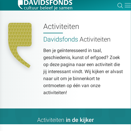
Zoe
Dir
Activiteiten
Davidsfonds
Activiteiten
Zoek:
Ben je geïnteresseerd in taal,
geschiedenis, kunst of erfgoed? Zoek
Zoeken
op deze pagina naar een activiteit die
jij interessant vindt. Wij kijken er alvast
naar uit om je binnenkort te
ontmoeten op één van onze
activiteiten!
Activiteiten
in de kijker