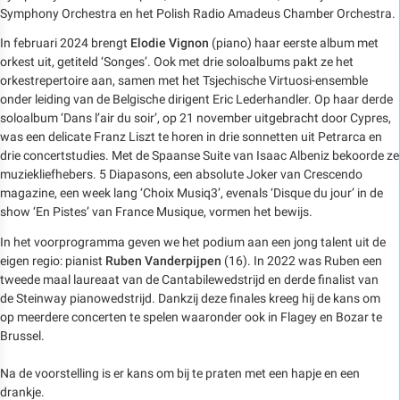
Symphony Orchestra en het Polish Radio Amadeus Chamber Orchestra.
In februari 2024 brengt
Elodie Vignon
(piano) haar eerste album met
orkest uit, getiteld ‘Songes’. Ook met drie soloalbums pakt ze het
orkestrepertoire aan, samen met het Tsjechische Virtuosi-ensemble
onder leiding van de Belgische dirigent Eric Lederhandler. Op haar derde
soloalbum ‘Dans l’air du soir’, op 21 november uitgebracht door Cypres,
was een delicate Franz Liszt te horen in drie sonnetten uit Petrarca en
drie concertstudies. Met de Spaanse Suite van Isaac Albeniz bekoorde ze
muziekliefhebers. 5 Diapasons, een absolute Joker van Crescendo
magazine, een week lang ‘Choix Musiq3’, evenals ‘Disque du jour’ in de
show ‘En Pistes’ van France Musique, vormen het bewijs.
In het voorprogramma geven we het podium aan een jong talent uit de
eigen regio: pianist
Ruben Vanderpijpen
(16). In 2022 was Ruben een
tweede maal laureaat van de Cantabilewedstrijd en derde finalist van
de Steinway pianowedstrijd. Dankzij deze finales kreeg hij de kans om
op meerdere concerten te spelen waaronder ook in Flagey en Bozar te
Brussel.
Na de voorstelling is er kans om bij te praten met een hapje en een
drankje.