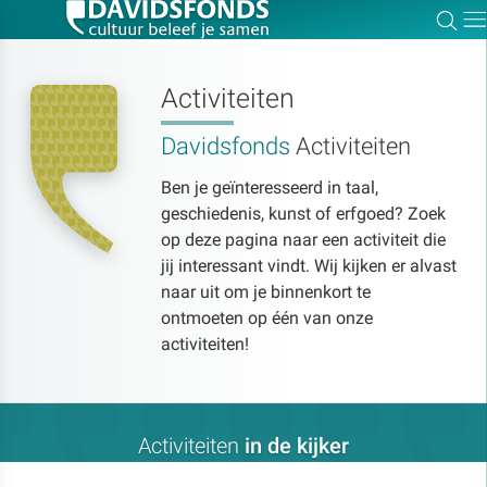
Zoe
Dir
Activiteiten
Davidsfonds
Activiteiten
Zoek:
Ben je geïnteresseerd in taal,
geschiedenis, kunst of erfgoed? Zoek
Zoeken
op deze pagina naar een activiteit die
jij interessant vindt. Wij kijken er alvast
naar uit om je binnenkort te
ontmoeten op één van onze
activiteiten!
Activiteiten
in de kijker