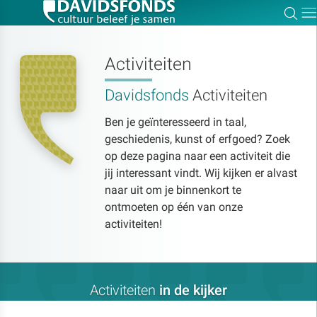
Zoe
Dir
Activiteiten
Davidsfonds
Activiteiten
Zoek:
Ben je geïnteresseerd in taal,
geschiedenis, kunst of erfgoed? Zoek
Zoeken
op deze pagina naar een activiteit die
jij interessant vindt. Wij kijken er alvast
naar uit om je binnenkort te
ontmoeten op één van onze
activiteiten!
Activiteiten
in de kijker