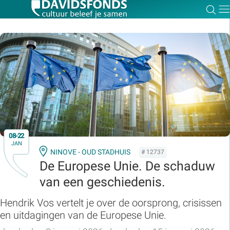
Zoe
Dir
Zoek:
Zoeken
08-22
JAN
NINOVE - OUD STADHUIS
# 12737
De Europese Unie. De schaduw
van een geschiedenis.
Hendrik Vos vertelt je over de oorsprong, crisissen
en uitdagingen van de Europese Unie.