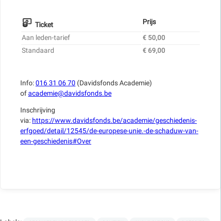
Prijs
Ticket
Aan leden-tarief
€ 50,00
Standaard
€ 69,00
Info:
016 31 06 70
(Davidsfonds Academie)
of
academie@davidsfonds.be
Inschrijving
via:
https://www.davidsfonds.be/academie/geschiedenis-
erfgoed/detail/12545/de-europese-unie.-de-schaduw-van-
een-geschiedenis#Over