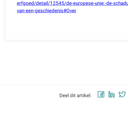
erfgoed/detail/12545/de-europese-unie.-de-schad
van-een-geschiedenis#Over
Faceb
Lin
Deel dit artikel: