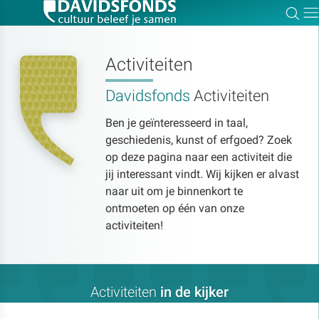
Zoe
Dir
Activiteiten
Davidsfonds
Activiteiten
Zoek:
Ben je geïnteresseerd in taal,
geschiedenis, kunst of erfgoed? Zoek
Zoeken
op deze pagina naar een activiteit die
jij interessant vindt. Wij kijken er alvast
naar uit om je binnenkort te
ontmoeten op één van onze
activiteiten!
Activiteiten
in de kijker