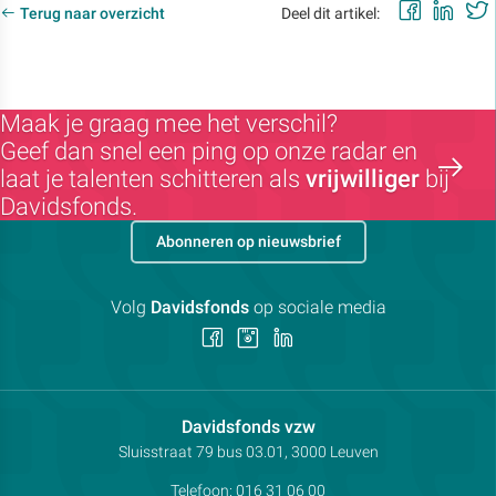
Faceb
Lin
Terug naar overzicht
Deel dit artikel:
Maak je graag mee het verschil?
Geef dan snel een ping op onze radar en
laat je talenten schitteren als
vrijwilliger
bij
Davidsfonds.
Abonneren op nieuwsbrief
Volg
Davidsfonds
op sociale media
Volg
Volg
Volg
ons
ons
ons
op
op
op
Facebook
Instagram
LinkedIn
Contactpersoon:
Davidsfonds vzw
Adres:
Sluisstraat 79
bus 03.01, 3000
Leuven
Telefoon:
016 31 06 00