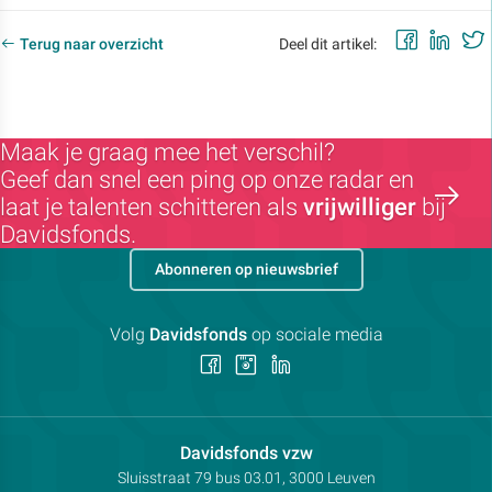
Faceb
Lin
Terug naar overzicht
Deel dit artikel:
Maak je graag mee het verschil?
Geef dan snel een ping op onze radar en
laat je talenten schitteren als
vrijwilliger
bij
Davidsfonds.
Abonneren op nieuwsbrief
Volg
Davidsfonds
op sociale media
Volg
Volg
Volg
ons
ons
ons
op
op
op
Facebook
Instagram
LinkedIn
Contactpersoon:
Davidsfonds vzw
Adres:
Sluisstraat 79
bus 03.01, 3000
Leuven