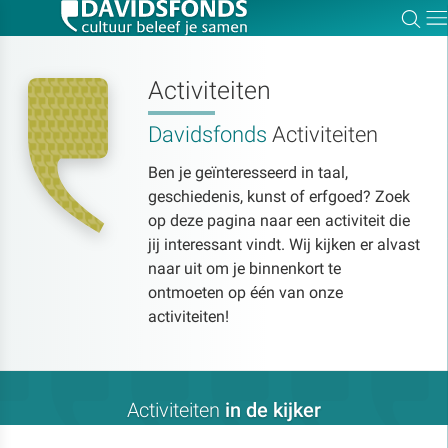
Zoe
Dir
Activiteiten
Davidsfonds
Activiteiten
Zoek:
Ben je geïnteresseerd in taal,
geschiedenis, kunst of erfgoed? Zoek
Zoeken
op deze pagina naar een activiteit die
jij interessant vindt. Wij kijken er alvast
naar uit om je binnenkort te
ontmoeten op één van onze
activiteiten!
Activiteiten
in de kijker