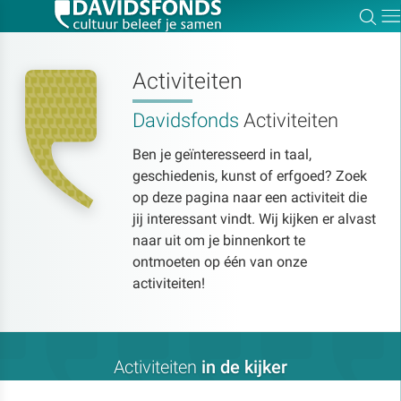
Zoe
Dir
Activiteiten
Davidsfonds
Activiteiten
Zoek:
Ben je geïnteresseerd in taal,
geschiedenis, kunst of erfgoed? Zoek
Zoeken
op deze pagina naar een activiteit die
jij interessant vindt. Wij kijken er alvast
naar uit om je binnenkort te
ontmoeten op één van onze
activiteiten!
Activiteiten
in de kijker