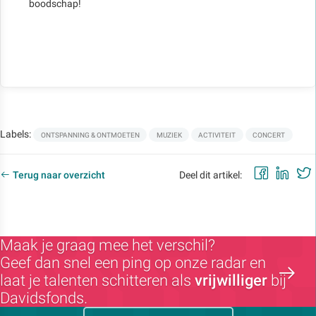
boodschap!
Labels:
ONTSPANNING & ONTMOETEN
MUZIEK
ACTIVITEIT
CONCERT
Faceb
Lin
Terug naar overzicht
Deel dit artikel:
Maak je graag mee het verschil?
Geef dan snel een ping op onze radar en
laat je talenten schitteren als
vrijwilliger
bij
Davidsfonds.