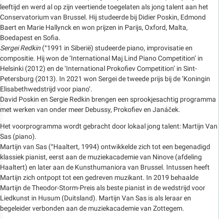
leeftijd en werd al op zijn veertiende toegelaten als jong talent aan het
Conservatorium van Brussel. Hij studeerde bij Didier Poskin, Edmond
Baert en Marie Hallynck en won prijzen in Parijs, Oxford, Malta,
Boedapest en Sofia.
Sergei Redkin
(°1991 in Siberië) studeerde piano, improvisatie en
compositie. Hij won de ‘International Maj Lind Piano Competition’ in
Helsinki (2012) en de ‘International Prokofiev Competition’ in Sint-
Petersburg (2013). In 2021 won Sergei de tweede prijs bij de ‘Koningin
Elisabethwedstrijd voor piano’.
David Poskin en Sergie Redkin brengen een sprookjesachtig programma
met werken van onder meer Debussy, Prokofiev en Janáček.
Het voorprogramma wordt gebracht door lokaal jong talent: Martijn Van
Sas (piano).
Martijn van Sas (°Haaltert, 1994) ontwikkelde zich tot een begenadigd
klassiek pianist, eerst aan de muziekacademie van Ninove (afdeling
Haaltert) en later aan de Kunsthumaniora van Brussel. Intussen heeft
Martijn zich ontpopt tot een gedreven muzikant. In 2019 behaalde
Martijn de Theodor-Storm-Preis als beste pianist in de wedstrijd voor
Liedkunst in Husum (Duitsland). Martijn Van Sas is als leraar en
begeleider verbonden aan de muziekacademie van Zottegem.