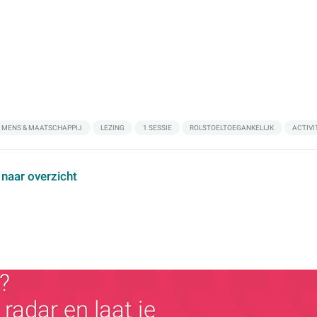
MENS & MAATSCHAPPIJ
LEZING
1 SESSIE
ROLSTOELTOEGANKELIJK
ACTIVI
 naar overzicht
?
radar en laat je