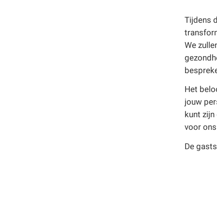
Tijdens 
transfor
We zulle
gezondhe
bespreke
Het belo
jouw per
kunt zij
voor ons 
De gasts