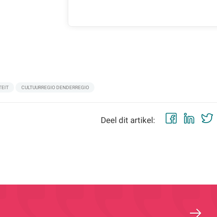
TEIT
CULTUURREGIO DENDERREGIO
Faceb
Lin
Deel dit artikel: