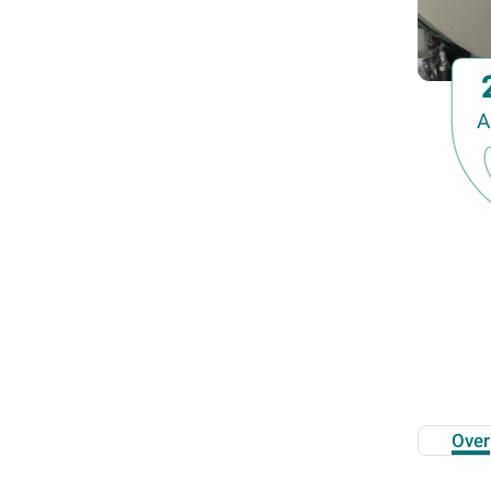
Familiedag
Fietstocht
Lezing
Meerdaagse uitstap
A
Ontmoeting met receptie
Voorstelling (theater, literatuur, film,...)
Wandeling
Wandeling met gids
Webinar
Weekendcursus
Workshop
Zomercursus
Over