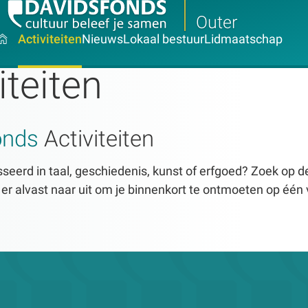
Outer
Activiteiten
Nieuws
Lokaal bestuur
Lidmaatschap
iteiten
onds
Activiteiten
seerd in taal, geschiedenis, kunst of erfgoed? Zoek op dez
n er alvast naar uit om je binnenkort te ontmoeten op één 