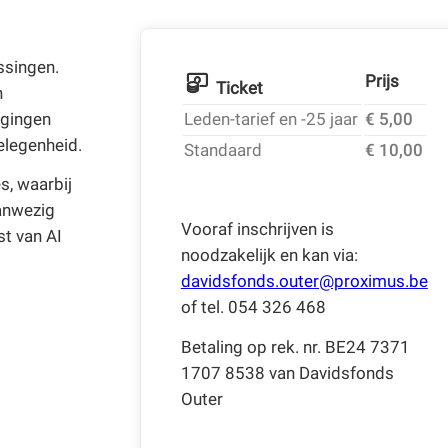
ssingen.
Prijs
Ticket
n
agingen
Leden-tarief en -25 jaar
€ 5,00
elegenheid.
Standaard
€ 10,00
s, waarbij
aanwezig
Vooraf inschrijven is
t van AI
noodzakelijk en kan via:
davidsfonds.outer@proximus.be
of tel. 054 326 468
Betaling op rek. nr. BE24 7371
1707 8538 van Davidsfonds
Outer