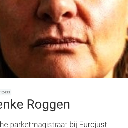
 12433
enke Roggen
e parketmagistraat bij Eurojust.