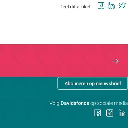
Faceb
Lin
Deel dit artikel:
Abonneren op nieuwsbrief
Volg
Davidsfonds
op sociale media
Volg
Vol
ons
on
op
op