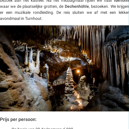
bezoek aan het kasteel. Na het middagmaal rijden we naar
Iserlohn
waar we de plaatselijke grotten, de
Dechenhöhle
, bezoeken. We krijge
er een muzikale rondleiding. De reis sluiten we af met een lekker
avondmaal in Turnhout.
Prijs per persoon: