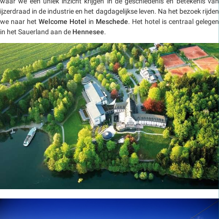
waar we een uniek inzicht krijgen in de geschiedenis en betekenis van
ijzerdraad in de industrie en het dagdagelijkse leven. Na het bezoek rijden
we naar het
Welcome Hotel
in
Meschede
. Het hotel is centraal gelegen
in het Sauerland aan de
Hennesee
.