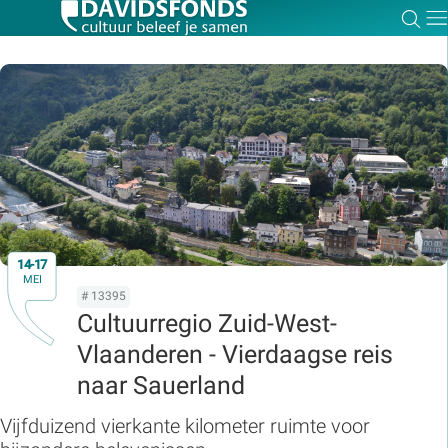
Zoe
Dir
Zoek:
Zoeken
14-17
MEI
# 13395
Cultuurregio Zuid-West-
Vlaanderen - Vierdaagse reis
naar Sauerland
Vijfduizend vierkante kilometer ruimte voor