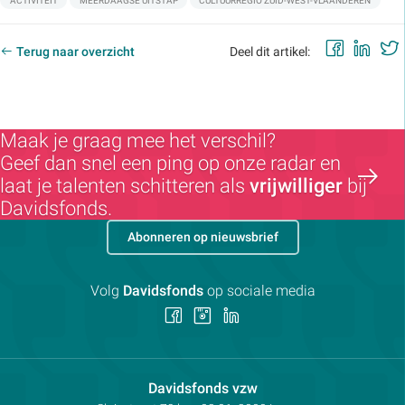
ACTIVITEIT
MEERDAAGSE UITSTAP
CULTUURREGIO ZUID-WEST-VLAANDEREN
Faceb
Lin
Terug naar overzicht
Deel dit artikel:
Maak je graag mee het verschil?
Geef dan snel een ping op onze radar en
laat je talenten schitteren als
vrijwilliger
bij
Davidsfonds.
Abonneren op nieuwsbrief
Volg
Davidsfonds
op sociale media
Volg
Volg
Volg
ons
ons
ons
op
op
op
Facebook
Instagram
LinkedIn
Contactpersoon:
Davidsfonds vzw