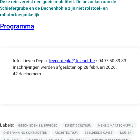
Deze reis vereist een goeie mobiliteit. De bezoeken aan de
Schiefergrube en de Dechenhöhle zijn niet rolstoel- en
rollatortoegankelijk.
Programma
Info: Lieven Depla:
lieven.depla@telenet.be
/ 0497 50 39 83
Inschrijvingen werden afgesloten op 28 februari 2026.
42 deelnemers
Labels:
GESCHIEDENIS & ERFGOED
KUNST & CULTUUR
MENS & MAATSCHAPPIJ
ONTSPANNING & ONTMOETEN
ARCHITECTUUR
BEELDENDE KUNST
MUZIEK