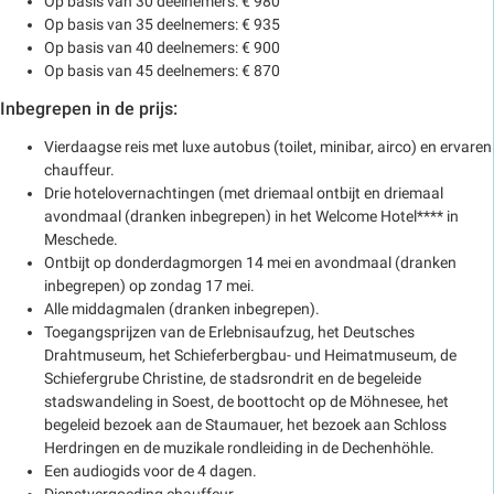
Op basis van 30 deelnemers: € 980
Op basis van 35 deelnemers: € 935
Op basis van 40 deelnemers: € 900
Op basis van 45 deelnemers: € 870
Inbegrepen in de prijs:
Vierdaagse reis met luxe autobus (toilet, minibar, airco) en ervaren
chauffeur.
Drie hotelovernachtingen (met driemaal ontbijt en driemaal
avondmaal (dranken inbegrepen) in het Welcome Hotel**** in
Meschede.
Ontbijt op donderdagmorgen 14 mei en avondmaal (dranken
inbegrepen) op zondag 17 mei.
Alle middagmalen (dranken inbegrepen).
Toegangsprijzen van de Erlebnisaufzug, het Deutsches
Drahtmuseum, het Schieferbergbau- und Heimatmuseum, de
Schiefergrube Christine, de stadsrondrit en de begeleide
stadswandeling in Soest, de boottocht op de Möhnesee, het
begeleid bezoek aan de Staumauer, het bezoek aan Schloss
Herdringen en de muzikale rondleiding in de Dechenhöhle.
Een audiogids voor de 4 dagen.